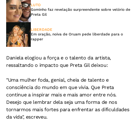
LUTO
Gominho faz revelação surpreendente sobre velório de
Preta Gil
LIBERDADE
Em oração, noiva de Oruam pede liberdade para o
rapper
Daniela elogiou a força e o talento da artista,
ressaltando o impacto que Preta Gil deixou:
"Uma mulher foda, genial, cheia de talento e
consciência do mundo em que vivia. Que Preta
continue a inspirar mais e mais amor entre nós.
Desejo que lembrar dela seja uma forma de nos
tornarmos mais fortes para enfrentar as dificuldades
da vida", escreveu.