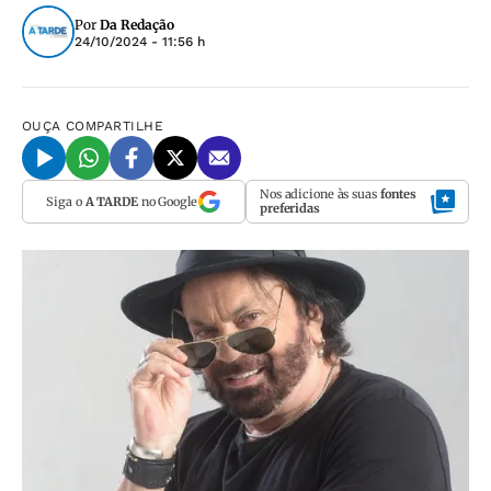
Por
Da Redação
24/10/2024 - 11:56 h
OUÇA
COMPARTILHE
Nos adicione às suas
fontes
Siga o
A TARDE
no Google
preferidas