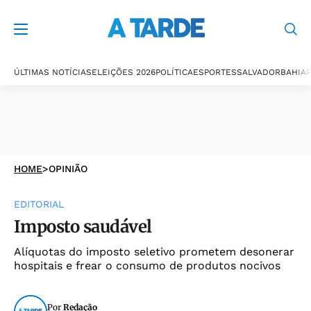
ÚLTIMAS NOTÍCIAS
ELEIÇÕES 2026
POLÍTICA
ESPORTES
SALVADOR
BAHIA
P
HOME
>
OPINIÃO
EDITORIAL
Imposto saudável
Alíquotas do imposto seletivo prometem desonerar
hospitais e frear o consumo de produtos nocivos
Por
Redação