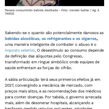
Pessoa consumindo bebida destilada - Foto: Uendel Galter | Ag. A
TARDE
Sabendo-se o quanto são potencialmente danosos as
bebidas alcoólicas, os refrigerantes e os cigarros
,
uma maneira inteligente de combater o abuso é o
imposto seletivo
. O desestímulo ao consumo depende
de definição das alíquotas pelo Congresso,
transformado em ringue simbólico onde equipes de
saúde enfrentam as forças do cifrão.
A sábia articulação terá seus primeiros efeitos já em
2027, convergindo a mecânica de mercado, com
preços mais altos, e as recomendações dos médicos
para conter doenças. Por tabela, o governo arrecada
mais, além de desonerar hospitais, alcançando a
benfazeja medida veículos poluentes, atividades