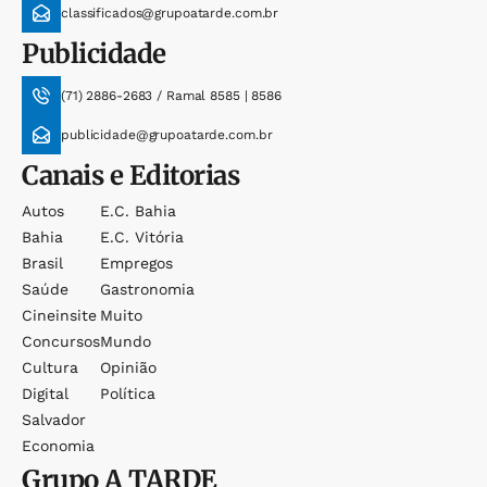
classificados@grupoatarde.com.br
Publicidade
(71) 2886-2683 / Ramal 8585 | 8586
publicidade@grupoatarde.com.br
Canais e Editorias
Autos
E.c. Bahia
Bahia
E.c. Vitória
Brasil
Empregos
Saúde
Gastronomia
Cineinsite
Muito
Concursos
Mundo
Cultura
Opinião
Digital
Política
Salvador
Economia
Grupo
A TARDE