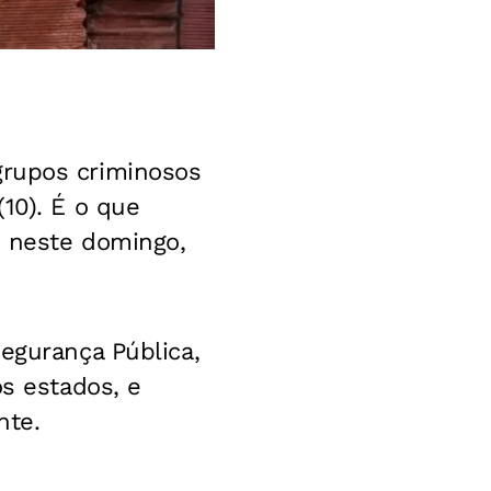
grupos criminosos
10). É o que
o neste domingo,
egurança Pública,
os estados, e
nte.