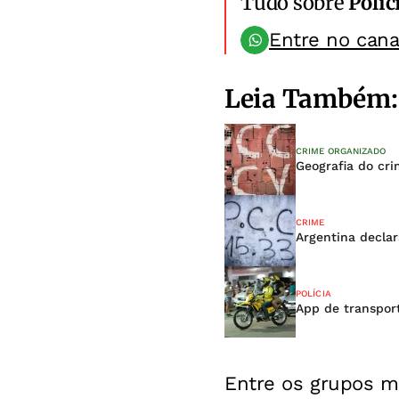
Tudo sobre
Políc
Entre no can
Leia Também:
CRIME ORGANIZADO
Geografia do cri
CRIME
Argentina decla
POLÍCIA
App de transpor
Entre os grupos m