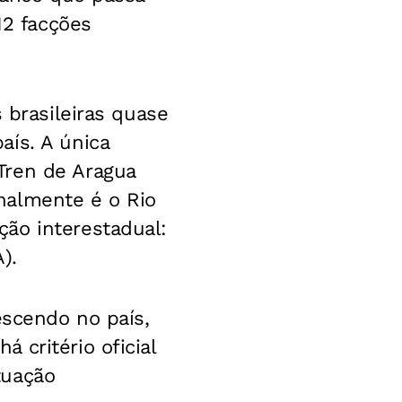
12 facções
 brasileiras quase
aís. A única
Tren de Aragua
nalmente é o Rio
ão interestadual:
).
escendo no país,
 critério oficial
tuação