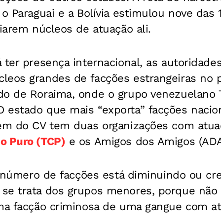
 o Paraguai e a Bolívia estimulou nove das 
riarem núcleos de atuação ali.
 ter presença internacional, as autoridades
leos grandes de facções estrangeiras no p
do de Roraima, onde o grupo venezuelano 
 estado que mais “exporta” facções nacio
lém do CV tem duas organizações com atuaç
o Puro (TCP)
e os Amigos dos Amigos (ADA
 o número de facções está diminuindo ou cr
e trata dos grupos menores, porque não há
uma facção criminosa de uma gangue com a