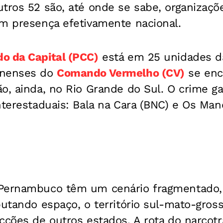
tros 52 são, até onde se sabe, organizaçõe
om presença efetivamente nacional.
o da Capital (PCC)
está em 25 unidades da
inenses do
Comando Vermelho (CV)
se enc
ão, ainda, no Rio Grande do Sul. O crime g
nterestaduais: Bala na Cara (BNC) e Os Man
 Pernambuco têm um cenário fragmentado
putando espaço, o território sul-mato-gros
cções de outros estados. A rota do narcotr