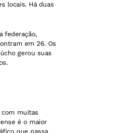
s locais. Há duas
 federação,
ontram em 26. Os
aúcho gerou suas
os.
, com muitas
sense é o maior
áfico que passa