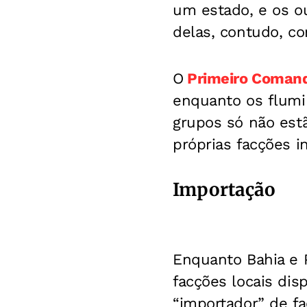
um estado, e os ou
delas, contudo, c
O
Primeiro Comand
enquanto os flum
grupos só não est
próprias facções i
Importação
Enquanto Bahia e
facções locais dis
“importador” de fa