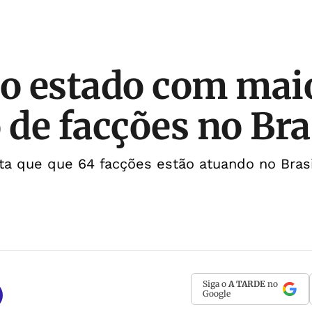
 o estado com mai
de facções no Bra
a que que 64 facções estão atuando no Brasi
Siga o
A TARDE
no
Google