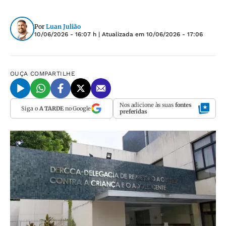
Por
Luan Julião
10/06/2026 - 16:07 h
| Atualizada em
10/06/2026 - 17:06
OUÇA
COMPARTILHE
Nos adicione às suas
fontes
Siga o
A TARDE
no Google
preferidas