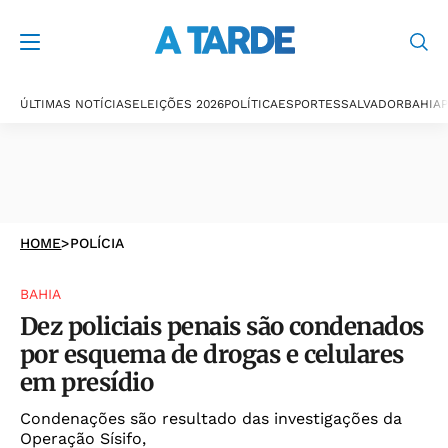
ÚLTIMAS NOTÍCIAS
ELEIÇÕES 2026
POLÍTICA
ESPORTES
SALVADOR
BAHIA
P
HOME
>
POLÍCIA
BAHIA
Dez policiais penais são condenados
por esquema de drogas e celulares
em presídio
Condenações são resultado das investigações da
Operação Sísifo,