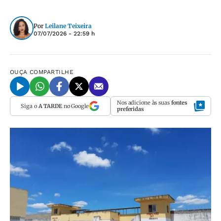
Por
Leilane Teixeira
07/07/2026 - 22:59 h
OUÇA
COMPARTILHE
Nos adicione às suas
fontes
Siga o
A TARDE
no Google
preferidas