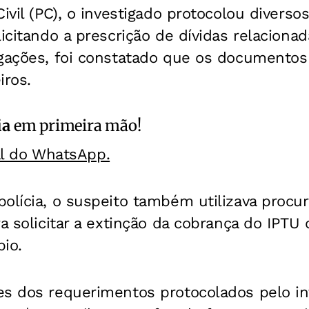
Civil (PC), o investigado protocolou divers
licitando a prescrição de dívidas relaciona
igações, foi constatado que os documento
iros.
ia
em primeira mão!
al do WhatsApp.
polícia, o suspeito também utilizava proc
ra solicitar a extinção da cobrança do IPTU 
io.
es dos requerimentos protocolados pelo i