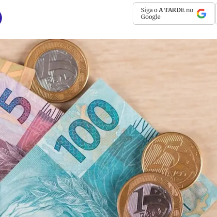
Siga o
A TARDE
no
Google