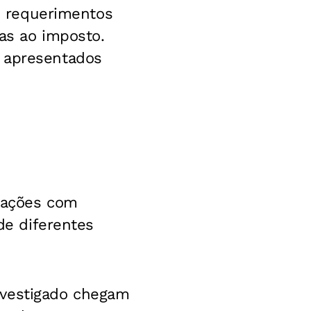
os requerimentos
das ao imposto.
s apresentados
urações com
de diferentes
nvestigado chegam