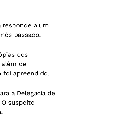
já responde a um
 mês passado.
ópias dos
, além de
 foi apreendido.
ra a Delegacia de
 O suspeito
.