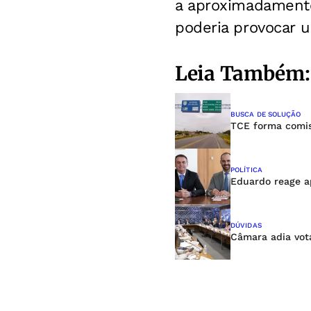
a aproximadamente
poderia provocar u
Leia Também:
BUSCA DE SOLUÇÃO
TCE forma comis
POLÍTICA
Eduardo reage a
DÚVIDAS
Câmara adia vot