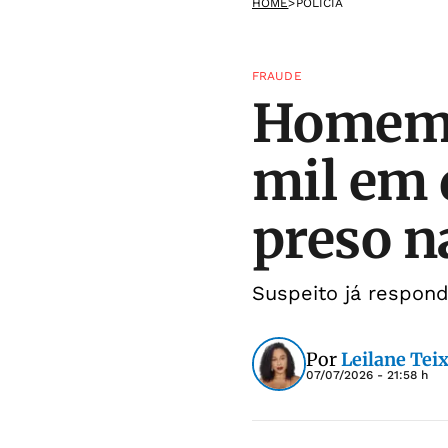
HOME
>
POLÍCIA
FRAUDE
Homem t
mil em 
preso n
Suspeito já respond
Por
Leilane Teix
07/07/2026 - 21:58 h