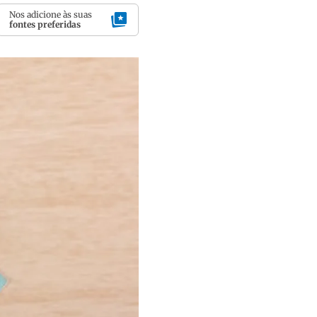
Nos adicione às suas
fontes preferidas