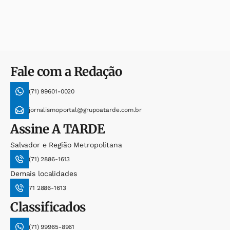
Fale com a Redação
(71) 99601-0020
jornalismoportal@grupoatarde.com.br
Assine
A TARDE
Salvador e Região Metropolitana
(71) 2886-1613
Demais localidades
71 2886-1613
Classificados
(71) 99965-8961