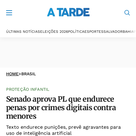
ÚLTIMAS NOTÍCIAS
ELEIÇÕES 2026
POLÍTICA
ESPORTES
SALVADOR
BAHIA
P
HOME
>
BRASIL
PROTEÇÃO INFANTIL
Senado aprova PL que endurece
penas por crimes digitais contra
menores
Texto endurece punições, prevê agravantes para
uso de inteligência artificial