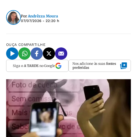
Por
Andrêzza Moura
07/07/2026 - 22:20 h
OUÇA
COMPARTILHE
Nos adicione às suas
fontes
Siga o
A TARDE
no Google
preferidas