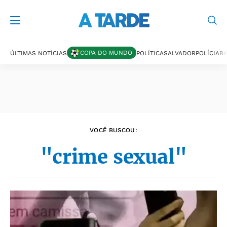
Últimas notícias
COPA DO MUNDO
ÚLTIMAS NOTÍCIAS
POLÍTICA
SALVADOR
POLÍCIA
BA
VOCÊ BUSCOU:
"crime sexual"