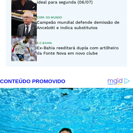
ideal para segunda (06/07)
COPA DO MUNDO
Campeão mundial defende demissão de
Ancelotti e indica substitutos
E.C.BAHIA
Ex-Bahia reeditará dupla com artilheiro
da Fonte Nova em novo clube