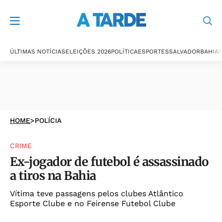
ÚLTIMAS NOTÍCIAS
ELEIÇÕES 2026
POLÍTICA
ESPORTES
SALVADOR
BAHIA
P
HOME
>
POLÍCIA
CRIME
Ex-jogador de futebol é assassinado
a tiros na Bahia
Vítima teve passagens pelos clubes Atlântico
Esporte Clube e no Feirense Futebol Clube