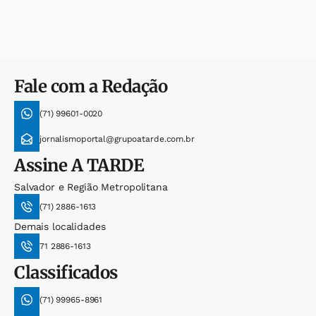
Fale com a Redação
(71) 99601-0020
jornalismoportal@grupoatarde.com.br
Assine
A TARDE
Salvador e Região Metropolitana
(71) 2886-1613
Demais localidades
71 2886-1613
Classificados
(71) 99965-8961