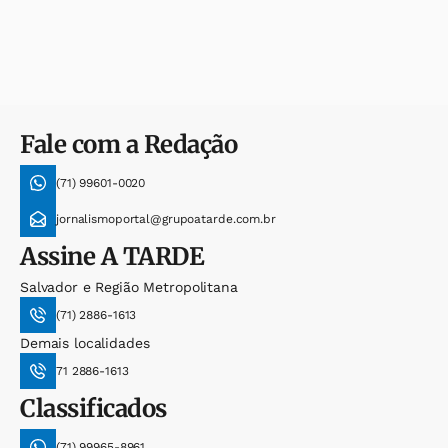
Fale com a Redação
(71) 99601-0020
jornalismoportal@grupoatarde.com.br
Assine
A TARDE
Salvador e Região Metropolitana
(71) 2886-1613
Demais localidades
71 2886-1613
Classificados
(71) 99965-8961