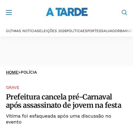
ÚLTIMAS NOTÍCIAS
ELEIÇÕES 2026
POLÍTICA
ESPORTES
SALVADOR
BAHIA
P
HOME
>
POLÍCIA
GRAVE
Prefeitura cancela pré-Carnaval
após assassinato de jovem na festa
Vítima foi esfaqueada após uma discussão no
evento