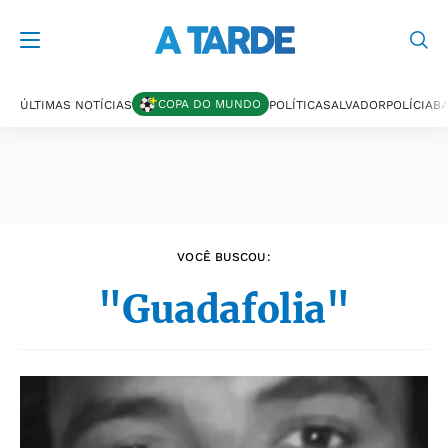
Últimas notícias
COPA DO MUNDO
ÚLTIMAS NOTÍCIAS
POLÍTICA
SALVADOR
POLÍCIA
BA
VOCÊ BUSCOU:
"Guadafolia"