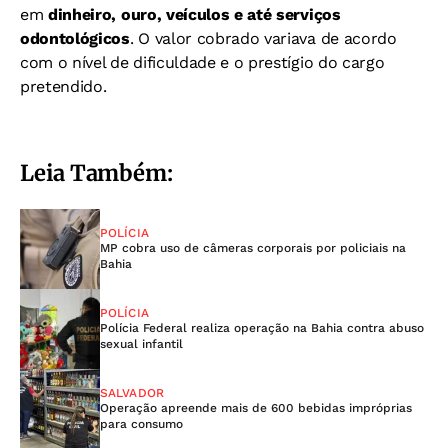
em
dinheiro, ouro, veículos e até serviços
odontológicos
. O valor cobrado variava de acordo
com o nível de dificuldade e o prestígio do cargo
pretendido.
Leia Também:
POLÍCIA
MP cobra uso de câmeras corporais por policiais na
Bahia
POLÍCIA
Polícia Federal realiza operação na Bahia contra abuso
sexual infantil
SALVADOR
Operação apreende mais de 600 bebidas impróprias
para consumo