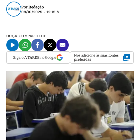
Por
Redação
08/10/2025 - 12:15 h
OUÇA
COMPARTILHE
Nos adicione às suas
fontes
Siga o
A TARDE
no Google
preferidas