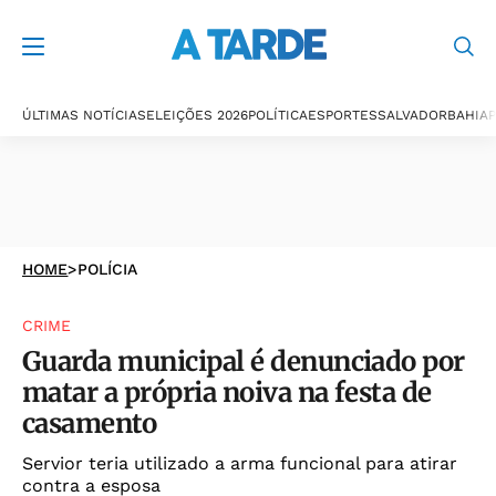
ÚLTIMAS NOTÍCIAS
ELEIÇÕES 2026
POLÍTICA
ESPORTES
SALVADOR
BAHIA
P
HOME
>
POLÍCIA
CRIME
Guarda municipal é denunciado por
matar a própria noiva na festa de
casamento
Servior teria utilizado a arma funcional para atirar
contra a esposa