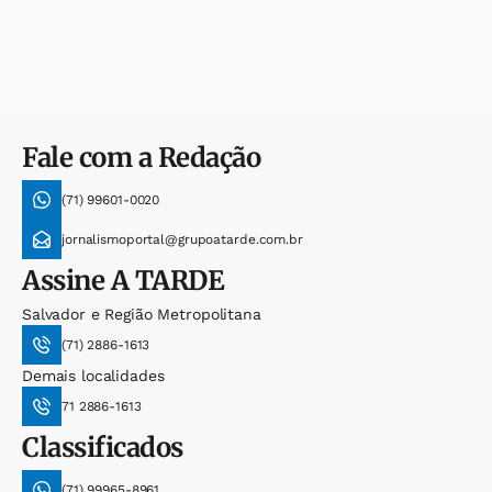
Fale com a Redação
(71) 99601-0020
jornalismoportal@grupoatarde.com.br
Assine
A TARDE
Salvador e Região Metropolitana
(71) 2886-1613
Demais localidades
71 2886-1613
Classificados
(71) 99965-8961