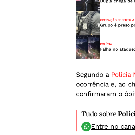
Dupla chega de 
OPERAÇÃO NEFERTUM
Grupo é preso p
POLÍCIA
Falha no ataque:
Segundo a
Polícia 
ocorrência e, ao 
confirmaram o óbi
Tudo sobre
Políc
Entre no can