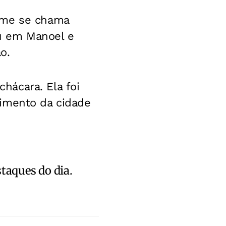
rime se chama
ou em Manoel e
o.
hácara. Ela foi
dimento da cidade
staques do dia.