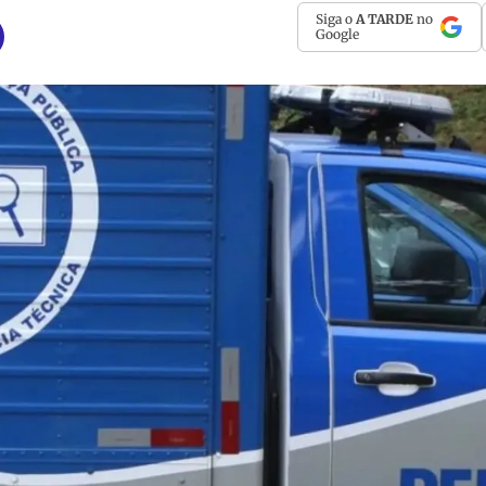
Siga o
A TARDE
no
Google