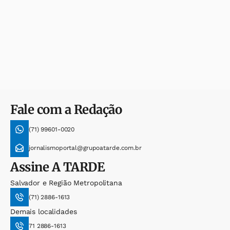
Fale com a Redação
(71) 99601-0020
jornalismoportal@grupoatarde.com.br
Assine
A TARDE
Salvador e Região Metropolitana
(71) 2886-1613
Demais localidades
71 2886-1613