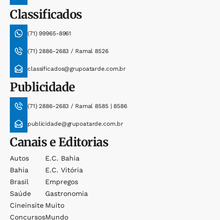
Classificados
(71) 99965-8961
(71) 2886-2683 / Ramal 8526
classificados@grupoatarde.com.br
Publicidade
(71) 2886-2683 / Ramal 8585 | 8586
publicidade@grupoatarde.com.br
Canais e Editorias
Autos
E.c. Bahia
Bahia
E.c. Vitória
Brasil
Empregos
Saúde
Gastronomia
Cineinsite
Muito
Concursos
Mundo