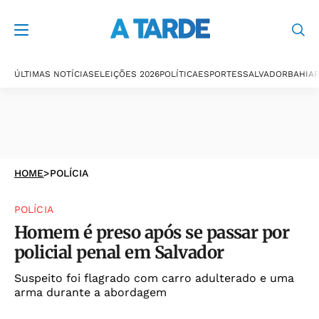
ÚLTIMAS NOTÍCIAS
ELEIÇÕES 2026
POLÍTICA
ESPORTES
SALVADOR
BAHIA
P
HOME
>
POLÍCIA
POLÍCIA
Homem é preso após se passar por
policial penal em Salvador
Suspeito foi flagrado com carro adulterado e uma
arma durante a abordagem