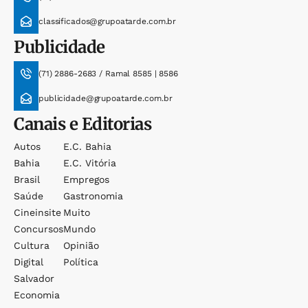
classificados@grupoatarde.com.br
Publicidade
(71) 2886-2683 / Ramal 8585 | 8586
publicidade@grupoatarde.com.br
Canais e Editorias
Autos
E.c. Bahia
Bahia
E.c. Vitória
Brasil
Empregos
Saúde
Gastronomia
Cineinsite
Muito
Concursos
Mundo
Cultura
Opinião
Digital
Política
Salvador
Economia