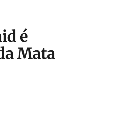
id é
 da Mata