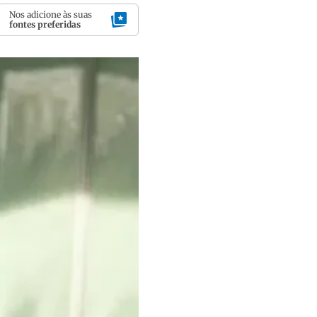
Nos adicione às suas
fontes preferidas