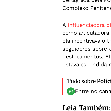
deflagrada pela Pol
Complexo Penitenci
A
influenciadora di
como articuladora 
ela incentivava o 
seguidores sobre c
deslocamentos. Ela
estava escondida 
Tudo sobre
Políc
Entre no can
Leia Também: