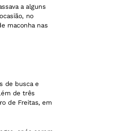
assava a alguns
ocasião, no
s de maconha nas
s de busca e
lém de três
o de Freitas, em