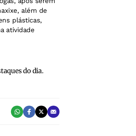
rogas, após serem
haxixe, além de
ns plásticas,
na atividade
staques do dia.