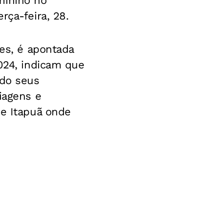
eminino no
rça-feira, 28.
es, é apontada
2024, indicam que
ndo seus
iagens e
de Itapuã onde