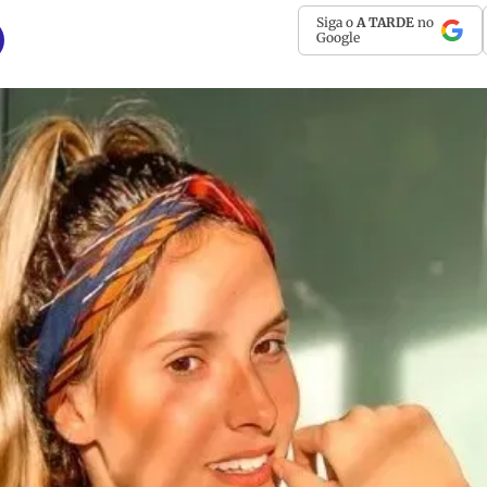
Siga o
A TARDE
no
Google