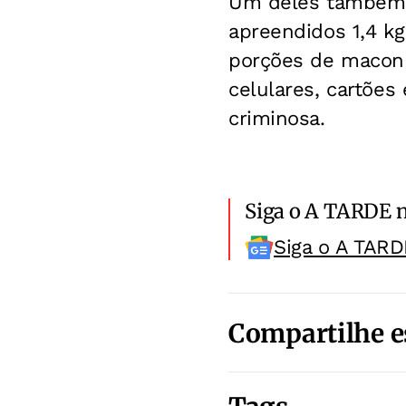
Um deles também f
apreendidos 1,4 k
porções de maconh
celulares, cartões 
criminosa.
Siga o A TARDE 
Siga o A TARD
Compartilhe e