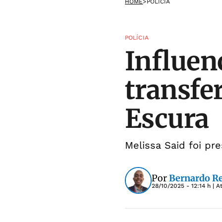
HOME
>
POLÍCIA
POLÍCIA
Influen
transfe
Escura
Melissa Said foi pr
Por
Bernardo R
28/10/2025 - 12:14 h
| A