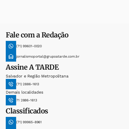
Fale com a Redação
(71) 99601-0020
jornalismoportal@grupoatarde.com.br
Assine
A TARDE
Salvador e Região Metropolitana
(71) 2886-1613
Demais localidades
71 2886-1613
Classificados
(71) 99965-8961