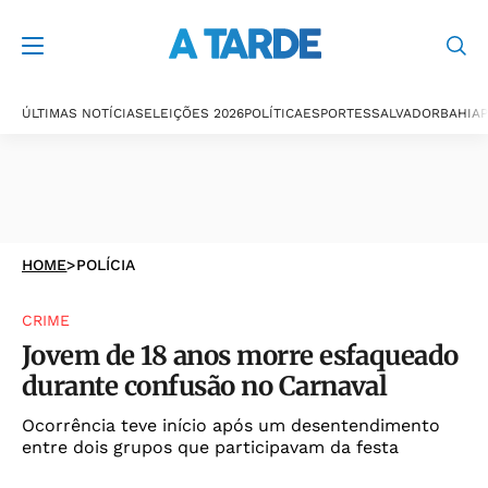
ÚLTIMAS NOTÍCIAS
ELEIÇÕES 2026
POLÍTICA
ESPORTES
SALVADOR
BAHIA
P
HOME
>
POLÍCIA
CRIME
Jovem de 18 anos morre esfaqueado
durante confusão no Carnaval
Ocorrência teve início após um desentendimento
entre dois grupos que participavam da festa