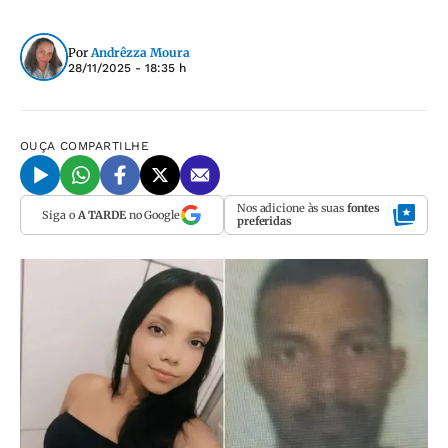
Por
Andrêzza Moura
28/11/2025 - 18:35 h
OUÇA
COMPARTILHE
Nos adicione às suas
fontes
Siga o
A TARDE
no Google
preferidas