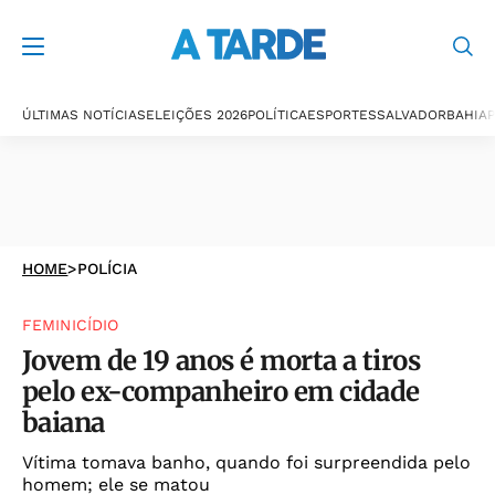
ÚLTIMAS NOTÍCIAS
ELEIÇÕES 2026
POLÍTICA
ESPORTES
SALVADOR
BAHIA
P
HOME
>
POLÍCIA
FEMINICÍDIO
Jovem de 19 anos é morta a tiros
pelo ex-companheiro em cidade
baiana
Vítima tomava banho, quando foi surpreendida pelo
homem; ele se matou