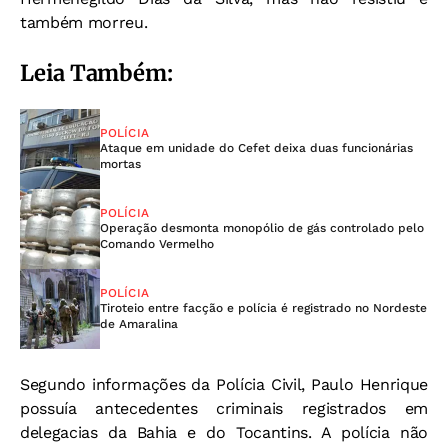
também morreu.
Leia Também:
POLÍCIA
Ataque em unidade do Cefet deixa duas funcionárias
mortas
POLÍCIA
Operação desmonta monopólio de gás controlado pelo
Comando Vermelho
POLÍCIA
Tiroteio entre facção e polícia é registrado no Nordeste
de Amaralina
Segundo informações da Polícia Civil, Paulo Henrique
possuía antecedentes criminais registrados em
delegacias da Bahia e do Tocantins. A polícia não