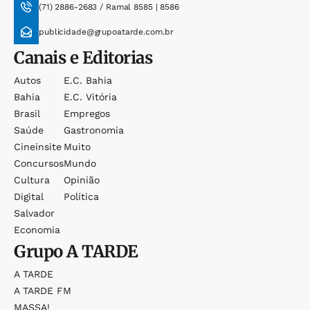
(71) 2886-2683 / Ramal 8585 | 8586
publicidade@grupoatarde.com.br
Canais e Editorias
Autos
E.c. Bahia
Bahia
E.c. Vitória
Brasil
Empregos
Saúde
Gastronomia
Cineinsite
Muito
Concursos
Mundo
Cultura
Opinião
Digital
Política
Salvador
Economia
Grupo
A TARDE
A TARDE
A TARDE FM
MASSA!