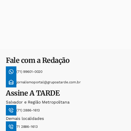
Fale com a Redação
(71) 99601-0020
jornalismoportal@grupoatarde.com.br
Assine
A TARDE
Salvador e Região Metropolitana
(71) 2886-1613
Demais localidades
71 2886-1613