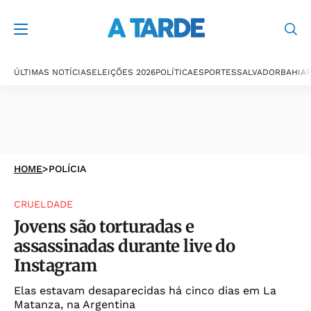
ÚLTIMAS NOTÍCIAS
ELEIÇÕES 2026
POLÍTICA
ESPORTES
SALVADOR
BAHIA
P
HOME
>
POLÍCIA
CRUELDADE
Jovens são torturadas e
assassinadas durante live do
Instagram
Elas estavam desaparecidas há cinco dias em La
Matanza, na Argentina