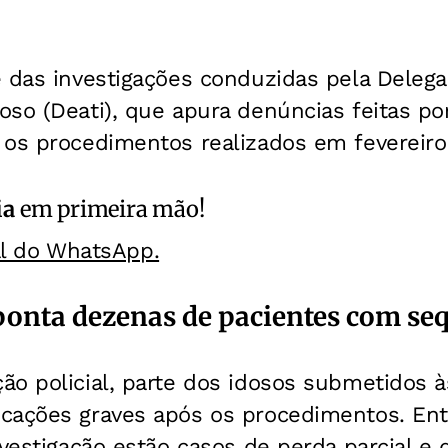
 das investigações conduzidas pela Delega
so (Deati), que apura denúncias feitas po
 os procedimentos realizados em fevereiro
ia
em primeira mão!
al do WhatsApp.
ponta dezenas de pacientes com se
o policial, parte dos idosos submetidos às
cações graves após os procedimentos. Entr
vestigação estão casos de perda parcial e de