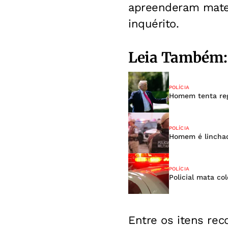
apreenderam mater
inquérito.
Leia Também:
POLÍCIA
Homem tenta reg
POLÍCIA
Homem é linchad
POLÍCIA
Policial mata co
Entre os itens rec