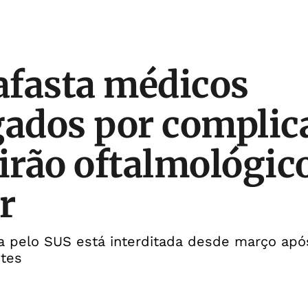
 afasta médicos
gados por complic
rão oftalmológic
r
a pelo SUS está interditada desde março apó
tes