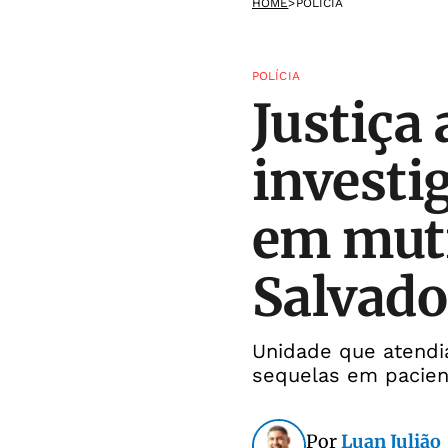
HOME
>
POLÍCIA
POLÍCIA
Justiça
investi
em muti
Salvado
Unidade que atendi
sequelas em pacien
Por
Luan Julião