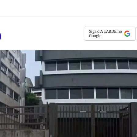
Siga o
A TARDE
no
Google