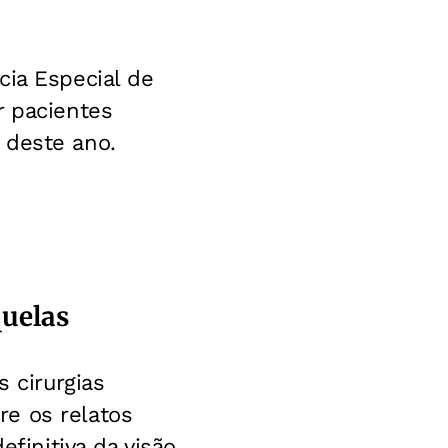
cia Especial de
r pacientes
 deste ano.
quelas
 cirurgias
e os relatos
finitiva da visão.