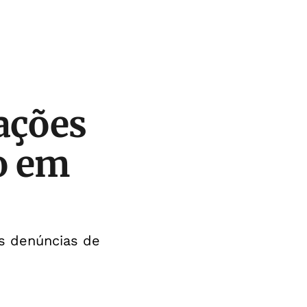
ações
o em
s denúncias de