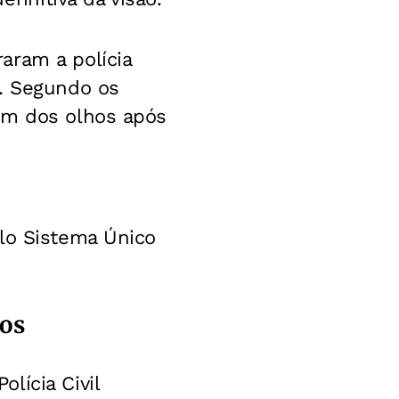
aram a polícia
s. Segundo os
um dos olhos após
elo Sistema Único
cos
lícia Civil