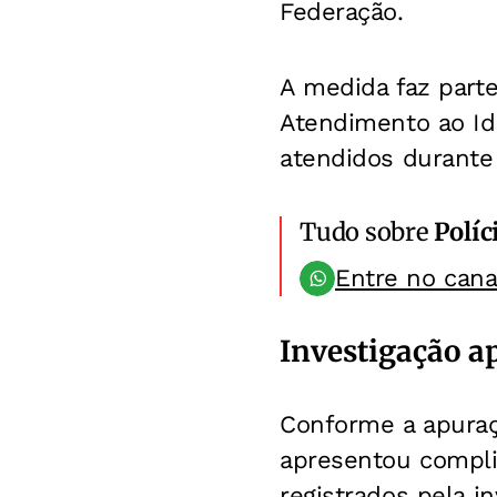
Federação.
A medida faz parte
Atendimento ao Ido
atendidos durante
Tudo sobre
Políc
Entre no can
Investigação a
Conforme a apuraçã
apresentou compli
registrados pela in