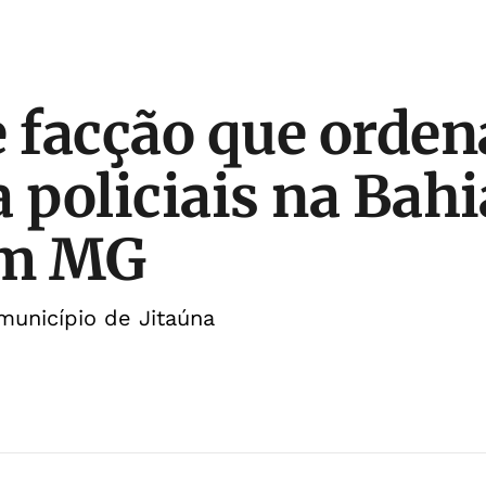
e facção que orde
 policiais na Bahi
em MG
 município de Jitaúna