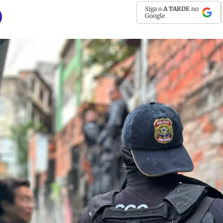
Siga o
A TARDE
no
Google