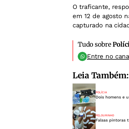
O traficante, resp
em 12 de agosto na
capturado na cida
Tudo sobre
Políc
Entre no can
Leia Também:
POLÍCIA
Dois homens e u
PELOURINHO
Falsas pintoras 