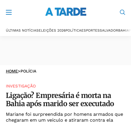
ÚLTIMAS NOTÍCIAS
ELEIÇÕES 2026
POLÍTICA
ESPORTES
SALVADOR
BAHIA
P
HOME
>
POLÍCIA
INVESTIGAÇÃO
Ligação? Empresária é morta na
Bahia após marido ser executado
Mariane foi surpreendida por homens armados que
chegaram em um veículo e atiraram contra ela