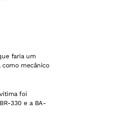
que faria um
ava como mecânico
ítima foi
BR-330 e a BA-