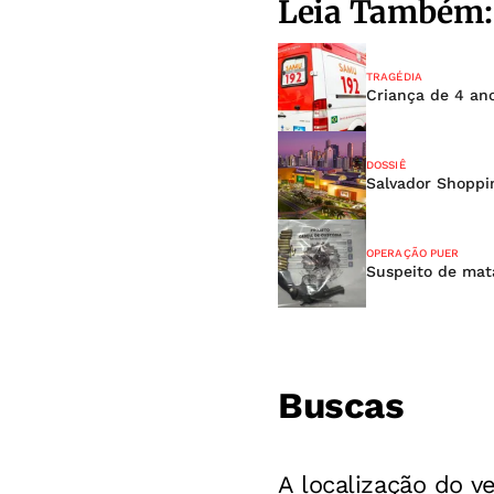
Leia Também:
TRAGÉDIA
Criança de 4 ano
DOSSIÊ
Salvador Shoppi
OPERAÇÃO PUER
Suspeito de mat
Buscas
A localização do v