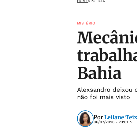
HOME
>
POLÍCIA
MISTÉRIO
Mecânic
trabalh
Bahia
Alexsandro deixou o
não foi mais visto
Por
Leilane Teix
06/07/2026 - 23:01 h