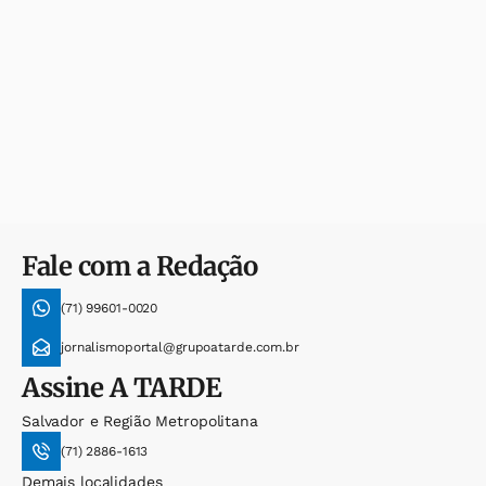
Fale com a Redação
(71) 99601-0020
jornalismoportal@grupoatarde.com.br
Assine
A TARDE
Salvador e Região Metropolitana
(71) 2886-1613
Demais localidades