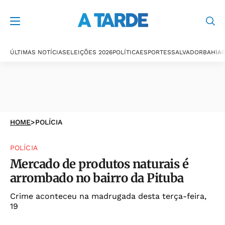
ÚLTIMAS NOTÍCIAS
ELEIÇÕES 2026
POLÍTICA
ESPORTES
SALVADOR
BAHIA
P
HOME
>
POLÍCIA
POLÍCIA
Mercado de produtos naturais é
arrombado no bairro da Pituba
Crime aconteceu na madrugada desta terça-feira,
19