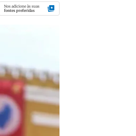
Nos adicione às suas
fontes preferidas