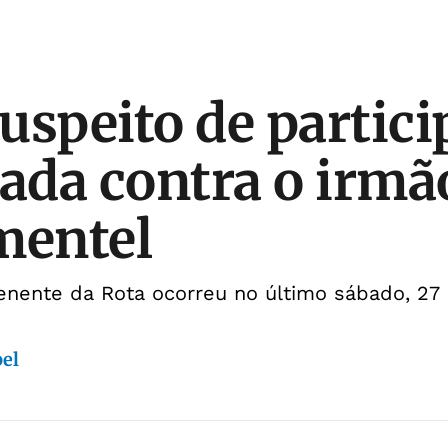
uspeito de partici
da contra o irmã
mentel
enente da Rota ocorreu no último sábado, 27
bel