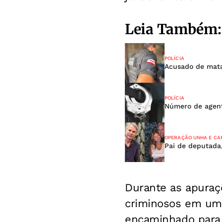
Leia Também:
POLÍCIA
Acusado de mata
POLÍCIA
Número de agent
OPERAÇÃO UNHA E CA
Pai de deputada
Durante as apuraçõe
criminosos em um 
encaminhado para 