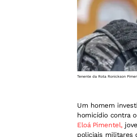
Tenente da Rota Ronickson Pimen
Um homem investiga
homicídio contra 
Eloá Pimentel,
jov
policiais militare