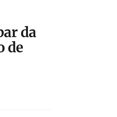
par da
o de