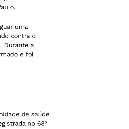
Paulo.
riguar uma
do contra o
l. Durante a
rmado e foi
nidade de saúde
egistrada no 68º