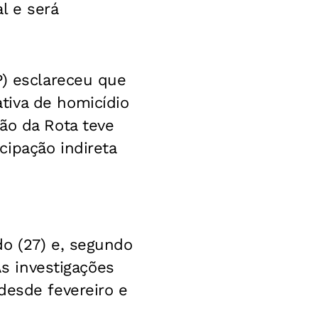
l e será
P) esclareceu que
tiva de homicídio
ão da Rota teve
ipação indireta
do (27) e, segundo
As investigações
desde fevereiro e