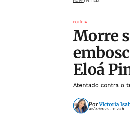
HOME
>
POLÍCIA
POLÍCIA
Morre s
embosca
Eloá Pi
Atentado contra o t
Por
Victoria Isa
02/07/2026 - 11:23 h