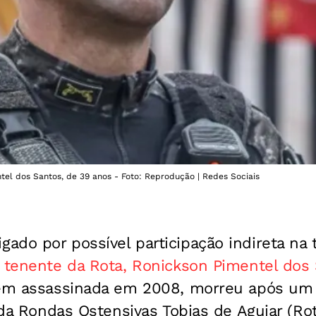
tel dos Santos, de 39 anos - Foto: Reprodução | Redes Sociais
do por possível participação indireta na t
o
tenente da Rota, Ronickson Pimentel dos 
em assassinada em 2008, morreu após um
s da Rondas Ostensivas Tobias de Aguiar (Ro