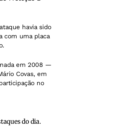
ataque havia sido
ava com uma placa
o.
sinada em 2008 —
Mário Covas, em
participação no
staques do dia.