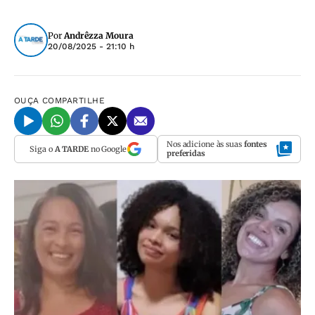
Por
Andrêzza Moura
20/08/2025 - 21:10 h
OUÇA
COMPARTILHE
Nos adicione às suas
fontes
Siga o
A TARDE
no Google
preferidas