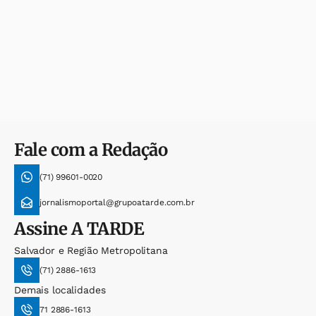
Fale com a Redação
(71) 99601-0020
jornalismoportal@grupoatarde.com.br
Assine
A TARDE
Salvador e Região Metropolitana
(71) 2886-1613
Demais localidades
71 2886-1613