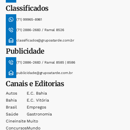
Classificados
(71) 99965-8961
(71) 2886-2683 / Ramal 8526
classificados@grupoatarde.com.br
Publicidade
(71) 2886-2683 / Ramal 8585 | 8586
publicidade@grupoatarde.com.br
Canais e Editorias
Autos
E.c. Bahia
Bahia
E.c. Vitória
Brasil
Empregos
Saúde
Gastronomia
Cineinsite
Muito
Concursos
Mundo