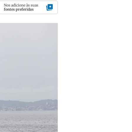
Nos adicione às suas
fontes preferidas