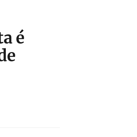
ta é
 de