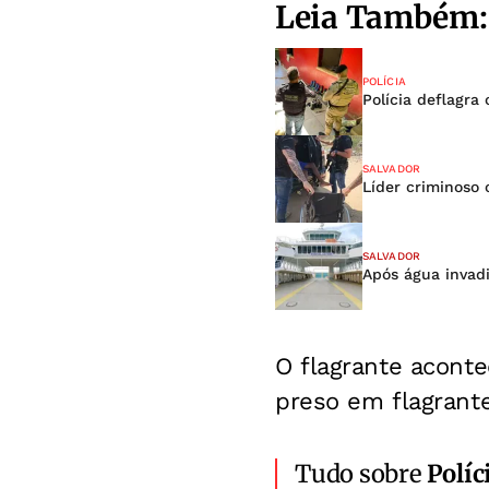
Leia Também:
POLÍCIA
Polícia deflagra
SALVADOR
Líder criminoso 
SALVADOR
Após água invadi
O flagrante aconte
preso em flagrante
Tudo sobre
Políc