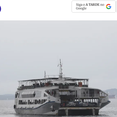
Siga o
A TARDE
no
Google