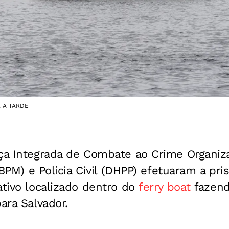
g. A TARDE
rça Integrada de Combate ao Crime Organiz
º BPM) e Polícia Civil (DHPP) efetuaram a pr
ativo localizado dentro do
ferry boat
fazend
ara Salvador.