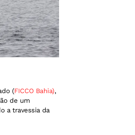
ado (
FICCO Bahia)
,
isão de um
o a travessia da