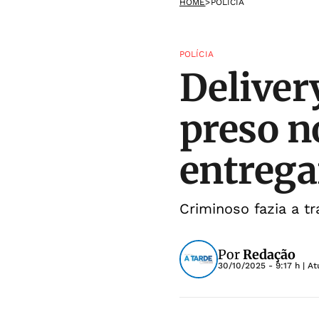
HOME
>
POLÍCIA
POLÍCIA
Delivery
preso n
entrega
Criminoso fazia a t
Por
Redação
30/10/2025 - 9:17 h
| At