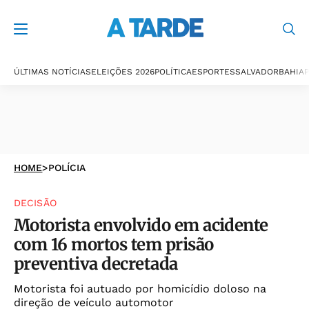
ÚLTIMAS NOTÍCIAS
ELEIÇÕES 2026
POLÍTICA
ESPORTES
SALVADOR
BAHIA
P
HOME
>
POLÍCIA
DECISÃO
Motorista envolvido em acidente
com 16 mortos tem prisão
preventiva decretada
Motorista foi autuado por homicídio doloso na
direção de veículo automotor