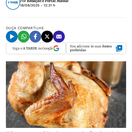
Por
Redação e Portal Massa!
18/08/2025 - 12:31 h
OUÇA
COMPARTILHE
Nos adicione às suas
fontes
Siga o
A TARDE
no Google
preferidas