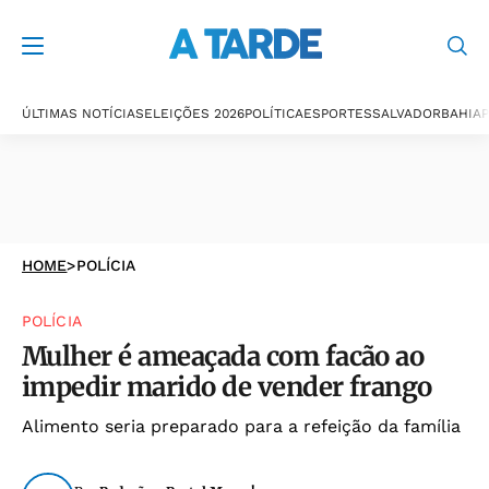
ÚLTIMAS NOTÍCIAS
ELEIÇÕES 2026
POLÍTICA
ESPORTES
SALVADOR
BAHIA
P
HOME
>
POLÍCIA
POLÍCIA
Mulher é ameaçada com facão ao
impedir marido de vender frango
Alimento seria preparado para a refeição da família