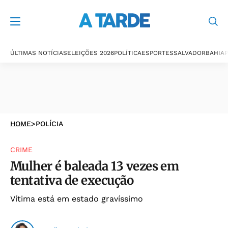
ÚLTIMAS NOTÍCIAS
ELEIÇÕES 2026
POLÍTICA
ESPORTES
SALVADOR
BAHIA
P
HOME
>
POLÍCIA
CRIME
Mulher é baleada 13 vezes em
tentativa de execução
Vítima está em estado gravíssimo