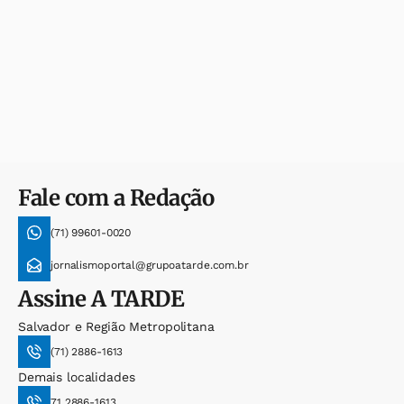
Fale com a Redação
(71) 99601-0020
jornalismoportal@grupoatarde.com.br
Assine
A TARDE
Salvador e Região Metropolitana
(71) 2886-1613
Demais localidades
71 2886-1613