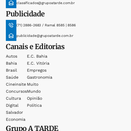
classificados@grupoatarde.com.br
Publicidade
(71) 2886-2683 / Ramal 8585 | 8586
publicidade@grupoatarde.com.br
Canais e Editorias
Autos
E.c. Bahia
Bahia
E.c. Vitória
Brasil
Empregos
Saúde
Gastronomia
Cineinsite
Muito
Concursos
Mundo
Cultura
Opinião
Digital
Política
Salvador
Economia
Grupo
A TARDE