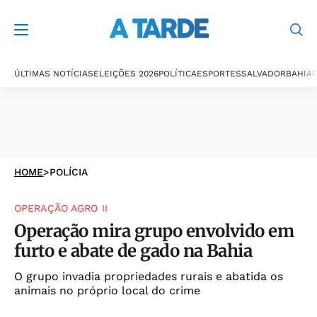
ÚLTIMAS NOTÍCIAS
ELEIÇÕES 2026
POLÍTICA
ESPORTES
SALVADOR
BAHIA
P
HOME
>
POLÍCIA
OPERAÇÃO AGRO II
Operação mira grupo envolvido em
furto e abate de gado na Bahia
O grupo invadia propriedades rurais e abatida os
animais no próprio local do crime