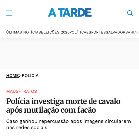
ÚLTIMAS NOTÍCIAS
ELEIÇÕES 2026
POLÍTICA
ESPORTES
SALVADOR
BAHIA
P
HOME
>
POLÍCIA
MAUS-TRATOS
Polícia investiga morte de cavalo
após mutilação com facão
Caso ganhou repercussão após imagens circularem
nas redes sociais