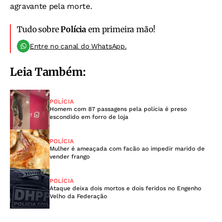
agravante pela morte.
Tudo sobre
Polícia
em primeira mão!
Entre no canal do WhatsApp.
Leia Também:
POLÍCIA
Homem com 87 passagens pela polícia é preso
escondido em forro de loja
POLÍCIA
Mulher é ameaçada com facão ao impedir marido de
vender frango
POLÍCIA
Ataque deixa dois mortos e dois feridos no Engenho
Velho da Federação