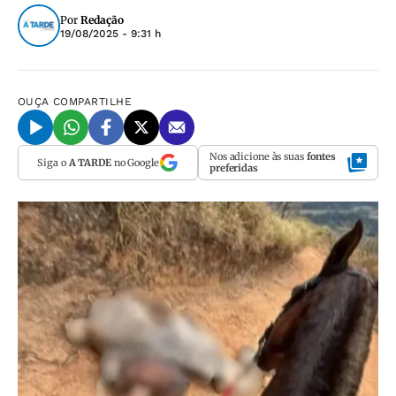
Por
Redação
19/08/2025 - 9:31 h
OUÇA
COMPARTILHE
Nos adicione às suas
fontes
Siga o
A TARDE
no Google
preferidas