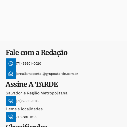
Fale com a Redação
(71) 99601-0020
jornalismoportal@grupoatarde.com.br
Assine
A TARDE
Salvador e Região Metropolitana
(71) 2886-1613
Demais localidades
71 2886-1613