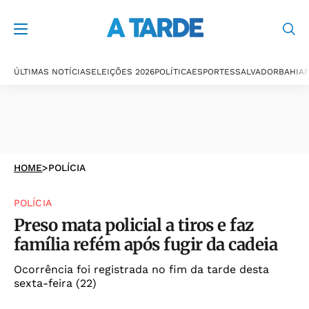
ÚLTIMAS NOTÍCIAS
ELEIÇÕES 2026
POLÍTICA
ESPORTES
SALVADOR
BAHIA
P
HOME
>
POLÍCIA
POLÍCIA
Preso mata policial a tiros e faz
família refém após fugir da cadeia
Ocorrência foi registrada no fim da tarde desta
sexta-feira (22)