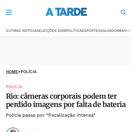
ÚLTIMAS NOTÍCIAS
ELEIÇÕES 2026
POLÍTICA
ESPORTES
SALVADOR
BAHIA
P
HOME
>
POLÍCIA
POLÍCIA
Rio: câmeras corporais podem ter
perdido imagens por falta de bateria
Polícia passa por “fiscalização intensa”