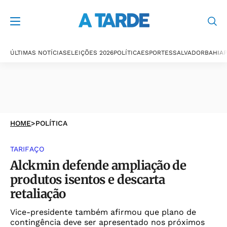
ÚLTIMAS NOTÍCIAS
ELEIÇÕES 2026
POLÍTICA
ESPORTES
SALVADOR
BAHIA
P
HOME
>
POLÍTICA
TARIFAÇO
Alckmin defende ampliação de
produtos isentos e descarta
retaliação
Vice-presidente também afirmou que plano de
contingência deve ser apresentado nos próximos