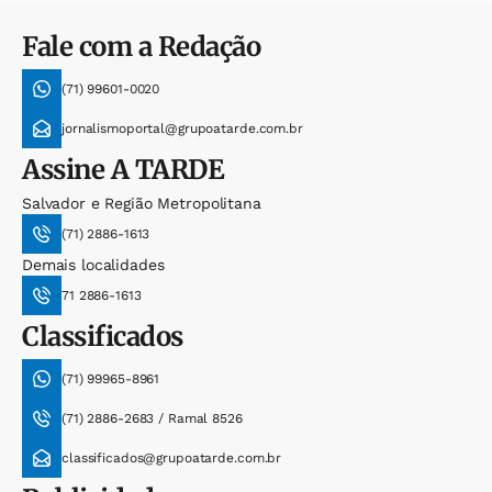
Fale com a Redação
(71) 99601-0020
jornalismoportal@grupoatarde.com.br
Assine
A TARDE
Salvador e Região Metropolitana
(71) 2886-1613
Demais localidades
71 2886-1613
Classificados
(71) 99965-8961
(71) 2886-2683 / Ramal 8526
classificados@grupoatarde.com.br