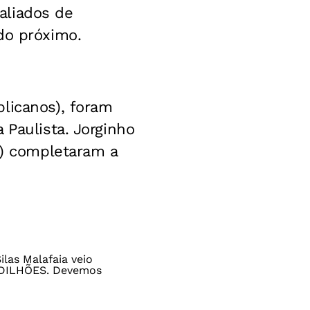
aliados de
do próximo.
licanos), foram
 Paulista. Jorginho
o) completaram a
las Malafaia veio
NDILHÕES. Devemos