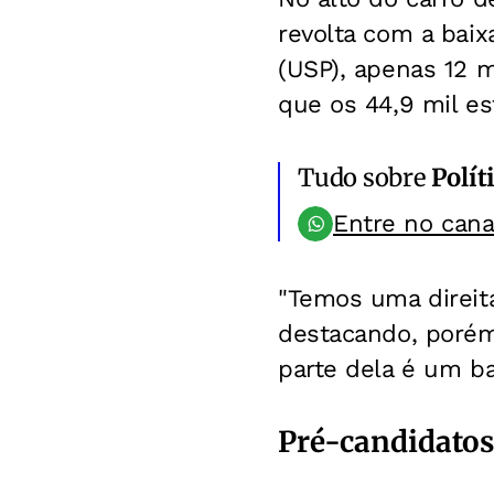
revolta com a bai
(USP), apenas 12 
que os 44,9 mil es
Tudo sobre
Polít
Entre no can
"Temos uma direita
destacando, porém,
parte dela é um b
Pré-candidatos