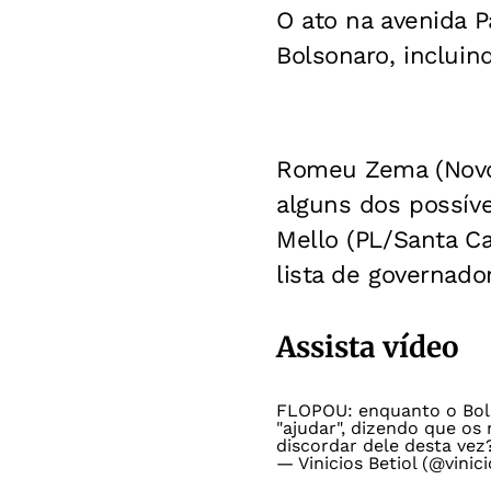
O ato na avenida 
Bolsonaro, incluin
Romeu Zema (Novo/
alguns dos possíve
Mello (PL/Santa Ca
lista de governado
Assista vídeo
FLOPOU: enquanto o Bolso
"ajudar", dizendo que 
discordar dele desta ve
— Vinicios Betiol (@vinic