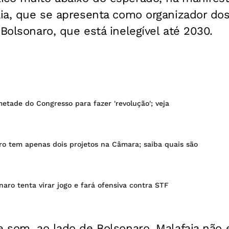
aia, que se apresenta como organizador do
 Bolsonaro, que está inelegível até 2030.
etade do Congresso para fazer 'revolução'; veja
ro tem apenas dois projetos na Câmara; saiba quais são
aro tenta virar jogo e fará ofensiva contra STF
e som, ao lado de Bolsonaro, Malafaia não