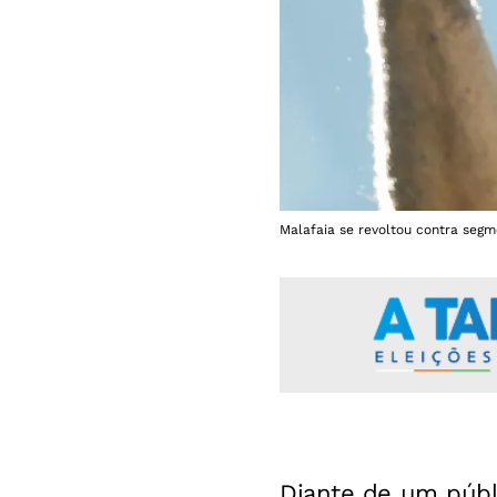
Malafaia se revoltou contra segme
Diante de um públi