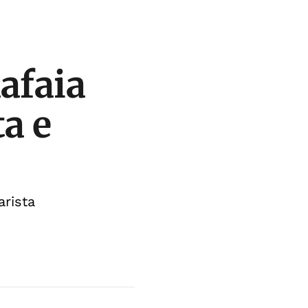
afaia
ta e
rista