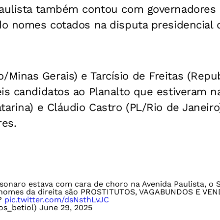
Paulista também contou com governadores 
do nomes cotados na disputa presidencial 
Minas Gerais) e Tarcísio de Freitas (Repub
is candidatos ao Planalto que estiveram na
tarina) e Cláudio Castro (PL/Rio de Janeir
res.
naro estava com cara de choro na Avenida Paulista, o Si
os nomes da direita são PROSTITUTOS, VAGABUNDOS E VE
z?
pic.twitter.com/dsNsthLvJC
ios_betiol)
June 29, 2025