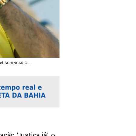
iguel SCHINCARIOL
ão 'Justiça já', o