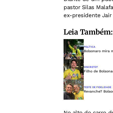
pastor Silas Malaf
ex-presidente Jair
Leia Também:
POLÍTICA
Bolsonaro mira m
DISCRETO?
Filho de Bolsona
TESTE DE FIDELIDADE
Revanche? Bolson
No alto do carro d