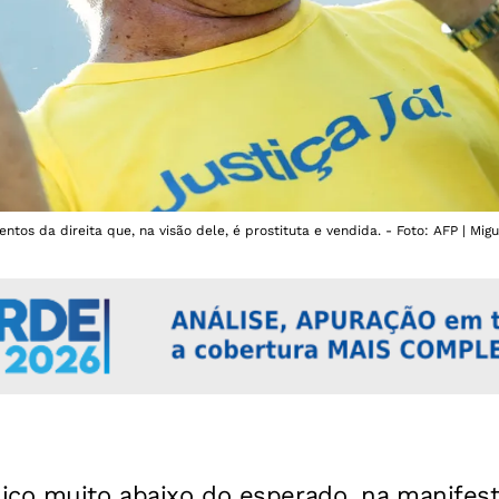
ntos da direita que, na visão dele, é prostituta e vendida. - Foto: AFP | M
co muito abaixo do esperado, na manifestaç