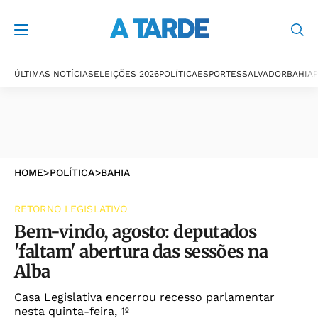
ÚLTIMAS NOTÍCIAS
ELEIÇÕES 2026
POLÍTICA
ESPORTES
SALVADOR
BAHIA
P
HOME
>
POLÍTICA
>
BAHIA
RETORNO LEGISLATIVO
Bem-vindo, agosto: deputados
'faltam' abertura das sessões na
Alba
Casa Legislativa encerrou recesso parlamentar
nesta quinta-feira, 1º