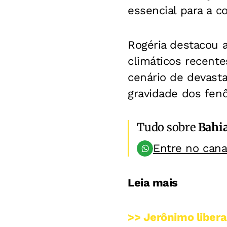
essencial para a 
Rogéria destacou 
climáticos recente
cenário de devast
gravidade dos fenô
Tudo sobre
Bahi
Entre no can
Leia mais
>> Jerônimo liber