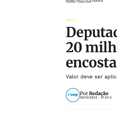
HOME
>
POLÍTICA
>
BAHIA
BAHIA
Deputad
20 milh
encosta
Valor deve ser apl
Por
Redação
06/12/2024 - 21:24 h