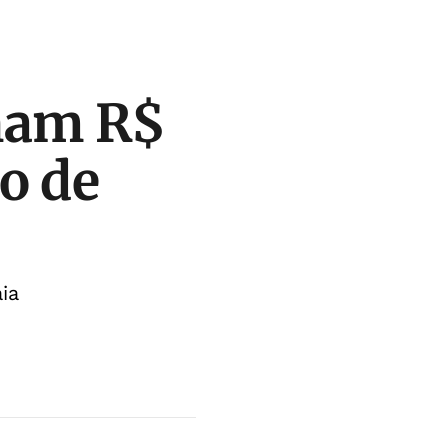
nam R$
o de
ia