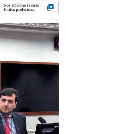
Nos adicione às suas
fontes preferidas