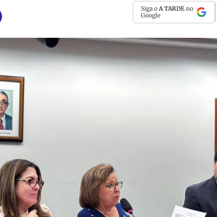
Siga o
A TARDE
no
Google