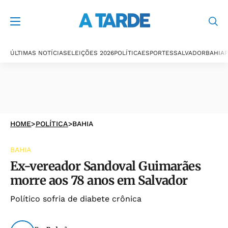
ÚLTIMAS NOTÍCIAS
ELEIÇÕES 2026
POLÍTICA
ESPORTES
SALVADOR
BAHIA
P
HOME
>
POLÍTICA
>
BAHIA
BAHIA
Ex-vereador Sandoval Guimarães
morre aos 78 anos em Salvador
Político sofria de diabete crônica