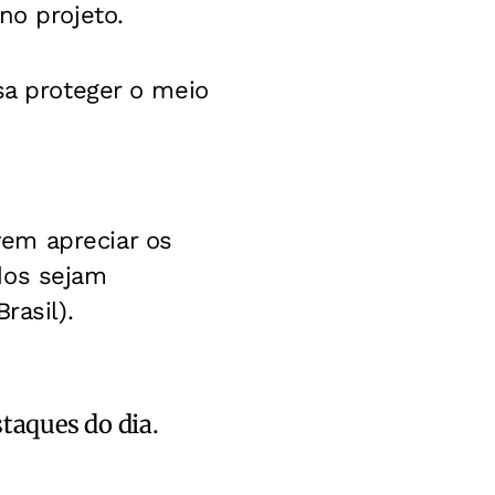
no projeto.
sa proteger o meio
em apreciar os
dos sejam
rasil).
staques do dia.