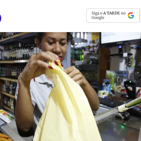
Siga o
A TARDE
no
Google