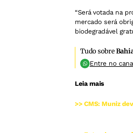
“Será votada na pr
mercado será obri
biodegradável gratu
Tudo sobre
Bahi
Entre no can
Leia mais
>> CMS: Muniz dev