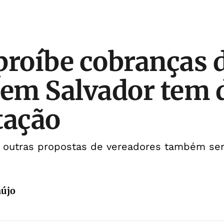
proíbe cobranças 
 em Salvador tem 
tação
, outras propostas de vereadores também se
aújo