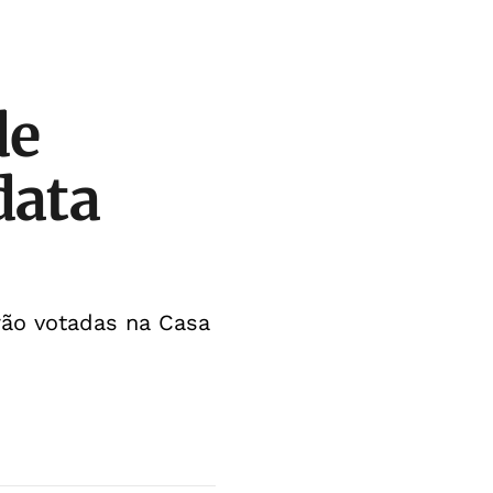
de
data
rão votadas na Casa