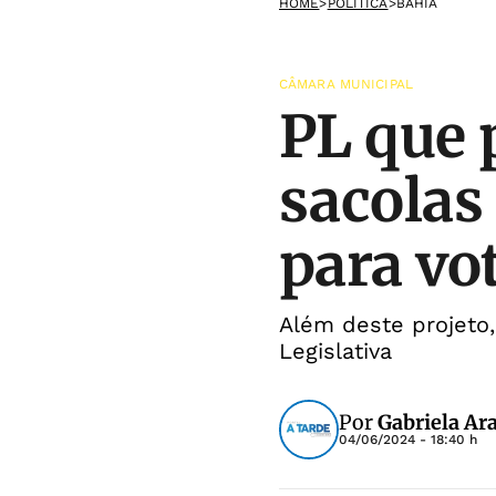
HOME
>
POLÍTICA
>
BAHIA
CÂMARA MUNICIPAL
PL que 
sacolas
para vo
Além deste projeto
Legislativa
Por
Gabriela Ar
04/06/2024 - 18:40 h