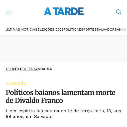
ÚLTIMAS NOTÍCIAS
ELEIÇÕES 2026
POLÍTICA
ESPORTES
SALVADOR
BAHIA
P
HOME
>
POLÍTICA
>
BAHIA
COMOÇÃO
Políticos baianos lamentam morte
de Divaldo Franco
Líder espírita faleceu na noite de terça-feira, 13, aos
98 anos, em Salvador