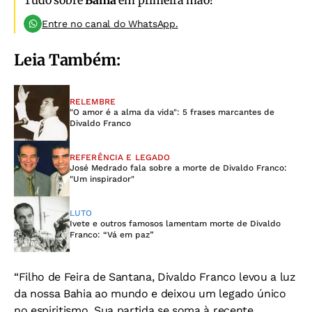
Tudo sobre
Bahia
em primeira mão!
Entre no canal do WhatsApp.
Leia Também:
RELEMBRE
"O amor é a alma da vida": 5 frases marcantes de
Divaldo Franco
REFERÊNCIA E LEGADO
José Medrado fala sobre a morte de Divaldo Franco:
"Um inspirador"
LUTO
Ivete e outros famosos lamentam morte de Divaldo
Franco: “Vá em paz”
“Filho de Feira de Santana, Divaldo Franco levou a luz
da nossa Bahia ao mundo e deixou um legado único
no espiritismo. Sua partida se soma à recente