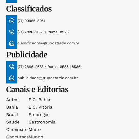
Classificados
(71) 99965-8961
(71) 2886-2683 / Ramal 8526
classificados@grupoatarde.com.br
Publicidade
(71) 2886-2683 / Ramal 8585 | 8586
publicidade@grupoatarde.com.br
Canais e Editorias
Autos
E.c. Bahia
Bahia
E.c. Vitória
Brasil
Empregos
Saúde
Gastronomia
Cineinsite
Muito
Concursos
Mundo