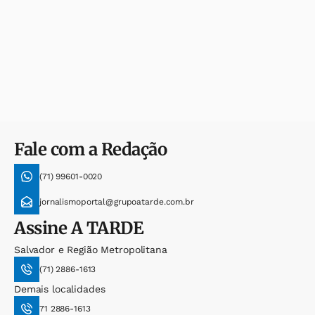
Fale com a Redação
(71) 99601-0020
jornalismoportal@grupoatarde.com.br
Assine
A TARDE
Salvador e Região Metropolitana
(71) 2886-1613
Demais localidades
71 2886-1613