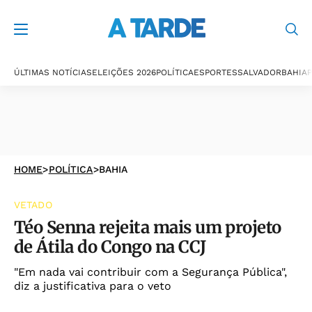
ÚLTIMAS NOTÍCIAS
ELEIÇÕES 2026
POLÍTICA
ESPORTES
SALVADOR
BAHIA
P
HOME
>
POLÍTICA
>
BAHIA
VETADO
Téo Senna rejeita mais um projeto
de Átila do Congo na CCJ
"Em nada vai contribuir com a Segurança Pública",
diz a justificativa para o veto