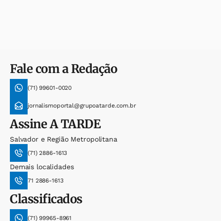
Fale com a Redação
(71) 99601-0020
jornalismoportal@grupoatarde.com.br
Assine
A TARDE
Salvador e Região Metropolitana
(71) 2886-1613
Demais localidades
71 2886-1613
Classificados
(71) 99965-8961