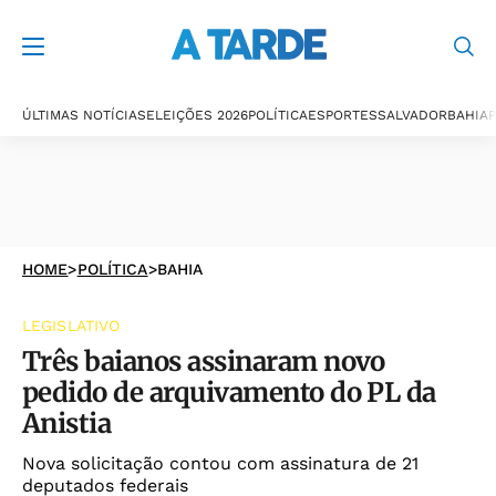
ÚLTIMAS NOTÍCIAS
ELEIÇÕES 2026
POLÍTICA
ESPORTES
SALVADOR
BAHIA
P
HOME
>
POLÍTICA
>
BAHIA
LEGISLATIVO
Três baianos assinaram novo
pedido de arquivamento do PL da
Anistia
Nova solicitação contou com assinatura de 21
deputados federais