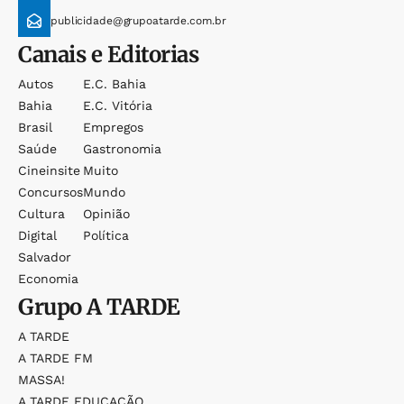
publicidade@grupoatarde.com.br
Canais e Editorias
Autos
E.c. Bahia
Bahia
E.c. Vitória
Brasil
Empregos
Saúde
Gastronomia
Cineinsite
Muito
Concursos
Mundo
Cultura
Opinião
Digital
Política
Salvador
Economia
Grupo
A TARDE
A TARDE
A TARDE FM
MASSA!
A TARDE EDUCAÇÃO