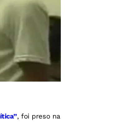
ítica”
, foi preso na
.