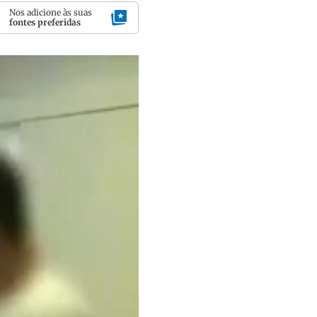
Nos adicione às suas
fontes preferidas