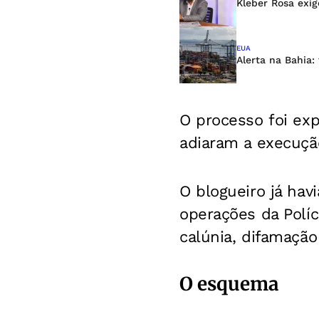
Kleber Rosa exig
EUA
Alerta na Bahia:
O processo foi ex
adiaram a execuçã
O blogueiro já ha
operações da Políci
calúnia, difamação
O esquema