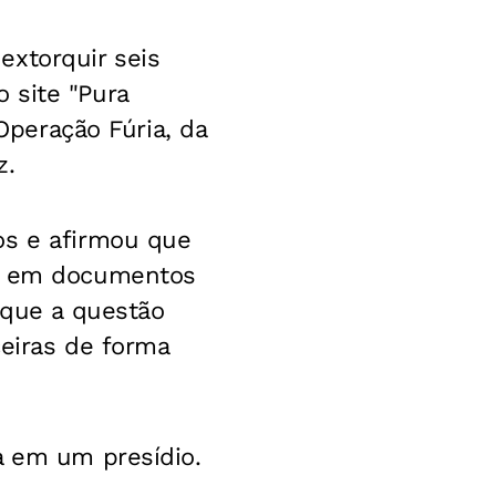
extorquir seis
 site "Pura
 Operação Fúria, da
z.
os e afirmou que
as em documentos
 que a questão
ceiras de forma
a em um presídio.