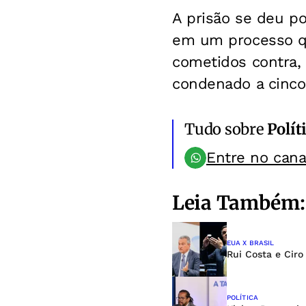
A prisão se deu p
em um processo qu
cometidos contra, 
condenado a cinco 
Tudo sobre
Polít
Entre no can
Leia Também:
EUA X BRASIL
Rui Costa e Ciro
POLÍTICA