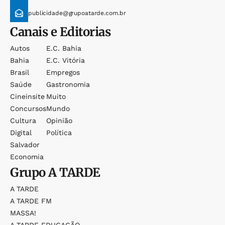
publicidade@grupoatarde.com.br
Canais e Editorias
Autos
E.c. Bahia
Bahia
E.c. Vitória
Brasil
Empregos
Saúde
Gastronomia
Cineinsite
Muito
Concursos
Mundo
Cultura
Opinião
Digital
Política
Salvador
Economia
Grupo
A TARDE
A TARDE
A TARDE FM
MASSA!
A TARDE EDUCAÇÃO