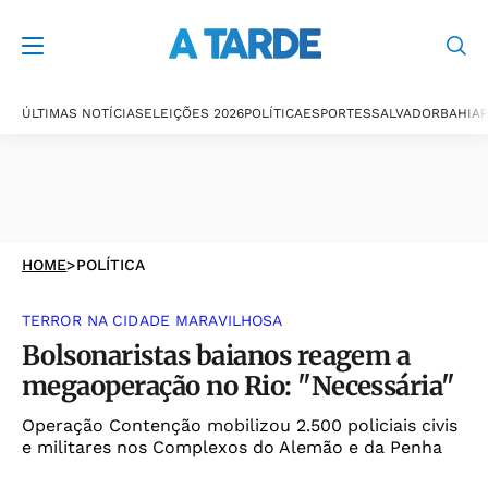
ÚLTIMAS NOTÍCIAS
ELEIÇÕES 2026
POLÍTICA
ESPORTES
SALVADOR
BAHIA
P
HOME
>
POLÍTICA
TERROR NA CIDADE MARAVILHOSA
Bolsonaristas baianos reagem a
megaoperação no Rio: "Necessária"
Operação Contenção mobilizou 2.500 policiais civis
e militares nos Complexos do Alemão e da Penha