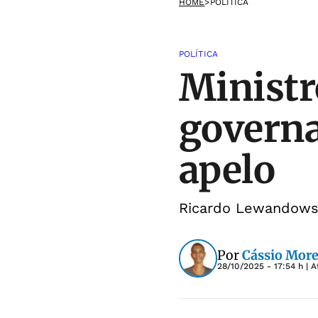
HOME
>
POLÍTICA
POLÍTICA
Ministr
governa
apelo
Ricardo Lewandowsk
Por
Cássio More
28/10/2025 - 17:54 h
| A