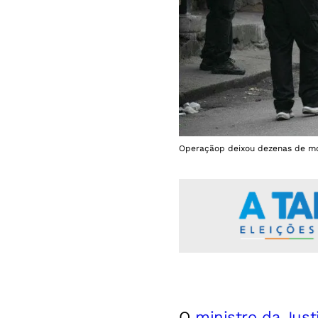
Operaçãop deixou dezenas de mor
O
ministro da Jus