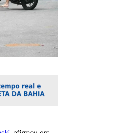
wski
, afirmou em