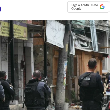
Siga o
A TARDE
no
Google