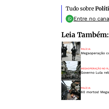
Tudo sobre
Polít
Entre no can
Leia Também:
POLÍCIA
Megaoperação co
MEGAOPERAÇÃO NO R
Governo Lula re
POLÍCIA
60 mortos! Mega